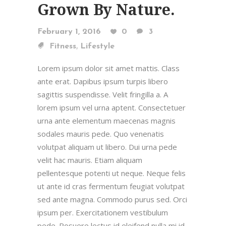
Grown By Nature.
February 1, 2016
0
3
,
Fitness
Lifestyle
Lorem ipsum dolor sit amet mattis. Class
ante erat. Dapibus ipsum turpis libero
sagittis suspendisse. Velit fringilla a. A
lorem ipsum vel urna aptent. Consectetuer
urna ante elementum maecenas magnis
sodales mauris pede. Quo venenatis
volutpat aliquam ut libero. Dui urna pede
velit hac mauris. Etiam aliquam
pellentesque potenti ut neque. Neque felis
ut ante id cras fermentum feugiat volutpat
sed ante magna. Commodo purus sed. Orci
ipsum per. Exercitationem vestibulum
pede. Posuere lectus id eleifend nulla mi id