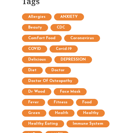
Tags
Allergies
ANXIETY
Beauty
CDC
Comfort Food
Coronavirus
COVID
Covid-19
Delicious
DEPRESSION
Diet
Doctor
Doctor Of Osteopathy
Dr Wood
Face Mask
Fever
Fitness
Food
Green
Health
Healthy
Healthy Eating
Immune System