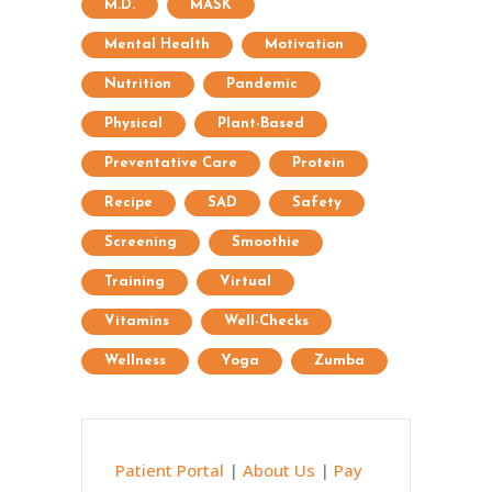
M.D.
MASK
Mental Health
Motivation
Nutrition
Pandemic
Physical
Plant-Based
Preventative Care
Protein
Recipe
SAD
Safety
Screening
Smoothie
Training
Virtual
Vitamins
Well-Checks
Wellness
Yoga
Zumba
Patient Portal
|
About Us
|
Pay