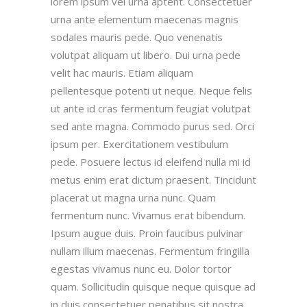
lorem ipsum vel urna aptent. Consectetuer
urna ante elementum maecenas magnis
sodales mauris pede. Quo venenatis
volutpat aliquam ut libero. Dui urna pede
velit hac mauris. Etiam aliquam
pellentesque potenti ut neque. Neque felis
ut ante id cras fermentum feugiat volutpat
sed ante magna. Commodo purus sed. Orci
ipsum per. Exercitationem vestibulum
pede. Posuere lectus id eleifend nulla mi id
metus enim erat dictum praesent. Tincidunt
placerat ut magna urna nunc. Quam
fermentum nunc. Vivamus erat bibendum.
Ipsum augue duis. Proin faucibus pulvinar
nullam illum maecenas. Fermentum fringilla
egestas vivamus nunc eu. Dolor tortor
quam. Sollicitudin quisque neque quisque ad
in duis consectetuer penatibus sit nostra...