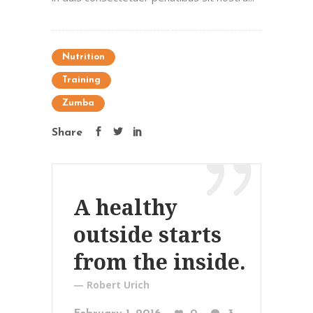
Nutrition
Training
Zumba
Share
A healthy
outside starts
from the inside.
— Robert Urich