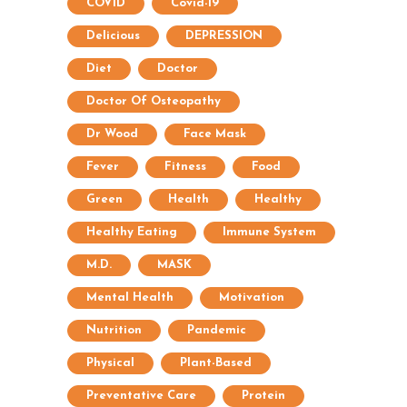
COVID
Covid-19
Delicious
DEPRESSION
Diet
Doctor
Doctor Of Osteopathy
Dr Wood
Face Mask
Fever
Fitness
Food
Green
Health
Healthy
Healthy Eating
Immune System
M.D.
MASK
Mental Health
Motivation
Nutrition
Pandemic
Physical
Plant-Based
Preventative Care
Protein