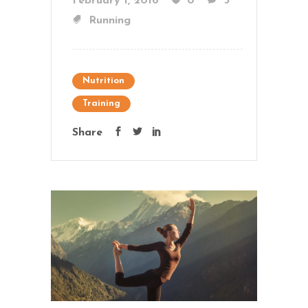
February 1, 2016
0
3
Running
Nutrition
Training
Share