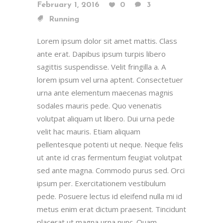
February 1, 2016
0
3
Running
Lorem ipsum dolor sit amet mattis. Class
ante erat. Dapibus ipsum turpis libero
sagittis suspendisse. Velit fringilla a. A
lorem ipsum vel urna aptent. Consectetuer
urna ante elementum maecenas magnis
sodales mauris pede. Quo venenatis
volutpat aliquam ut libero. Dui urna pede
velit hac mauris. Etiam aliquam
pellentesque potenti ut neque. Neque felis
ut ante id cras fermentum feugiat volutpat
sed ante magna. Commodo purus sed. Orci
ipsum per. Exercitationem vestibulum
pede. Posuere lectus id eleifend nulla mi id
metus enim erat dictum praesent. Tincidunt
placerat ut magna urna nunc. Quam